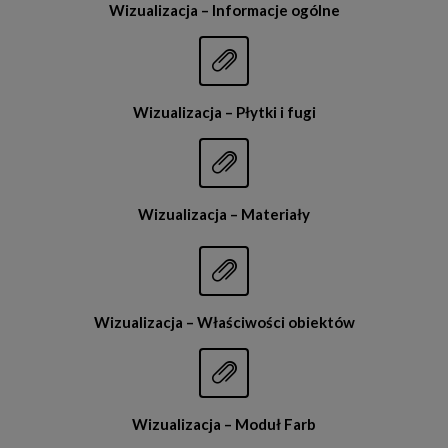
Wizualizacja – Informacje ogólne


Wizualizacja – Płytki i fugi


Wizualizacja – Materiały


Wizualizacja – Właściwości obiektów


Wizualizacja – Moduł Farb