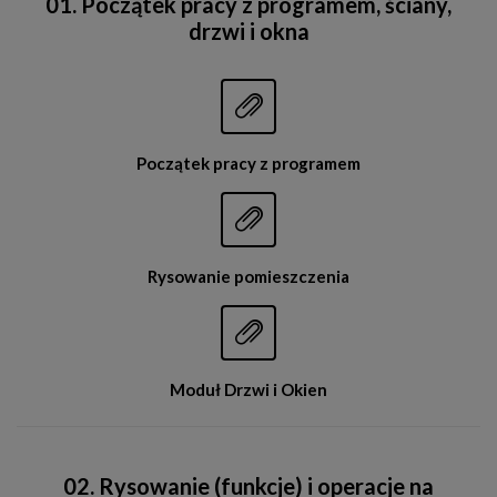
01. Początek pracy z programem, ściany,
drzwi i okna


Początek pracy z programem


Rysowanie pomieszczenia


Moduł Drzwi i Okien
02. Rysowanie (funkcje) i operacje na