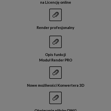
na Licencję online


Render profesjonalny


Opis funkcji
Moduł Render PRO


Nowe możliwości Konwertera 3D


Otwieranie plików DWG