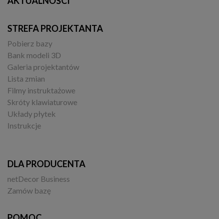
AKTUALNOŚCI
STREFA PROJEKTANTA
Pobierz bazy
Bank modeli 3D
Galeria projektantów
Lista zmian
Filmy instruktażowe
Skróty klawiaturowe
Układy płytek
Instrukcje
DLA PRODUCENTA
netDecor Business
Zamów bazę
POMOC