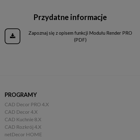
Przydatne informacje
Zapoznaj się z opisem funkcji Modułu Render PRO
(PDF)
PROGRAMY
CAD Decor PRO 4.X
CAD Decor 4.X
CAD Kuchnie 8.X
CAD Rozkrój 4.X
netDecor HOME