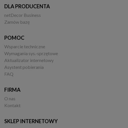
DLA PRODUCENTA
netDecor Business
Zamów bazę
POMOC
Wsparcie techniczne
Wymagania sys.-sprzętowe
Aktualizator internetowy
Asystent pobierania
FAQ
FIRMA
O nas
Kontakt
SKLEP INTERNETOWY