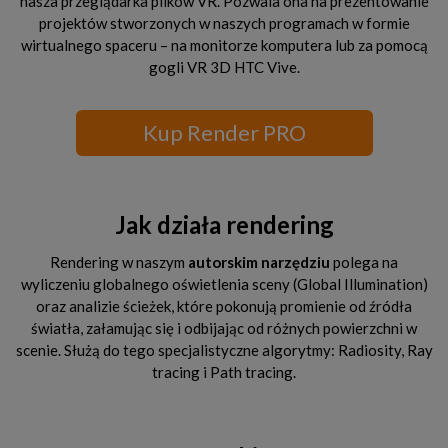
nasza przeglądarka plików VR. Pozwala ona na prezentowanie
projektów stworzonych w naszych programach w formie
wirtualnego spaceru – na monitorze komputera lub za pomocą
gogli VR 3D HTC Vive.
Kup Render PRO
Jak działa rendering
Rendering w naszym
autorskim narzędziu
polega na
wyliczeniu globalnego oświetlenia sceny (Global Illumination)
oraz analizie ścieżek, które pokonują promienie od źródła
światła, załamując się i odbijając od różnych powierzchni w
scenie. Służą do tego specjalistyczne algorytmy: Radiosity, Ray
tracing i Path tracing.