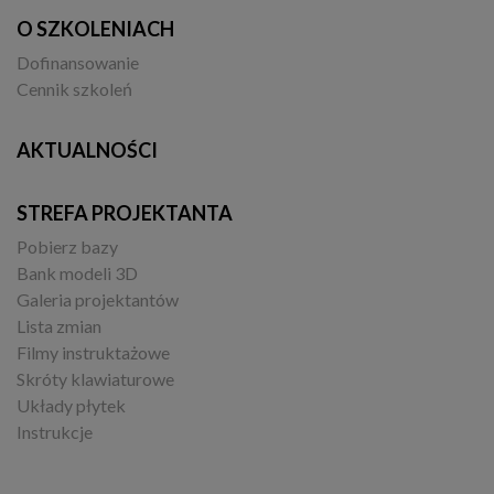
O SZKOLENIACH
Dofinansowanie
Cennik szkoleń
AKTUALNOŚCI
STREFA PROJEKTANTA
Pobierz bazy
Bank modeli 3D
Galeria projektantów
Lista zmian
Filmy instruktażowe
Skróty klawiaturowe
Układy płytek
Instrukcje