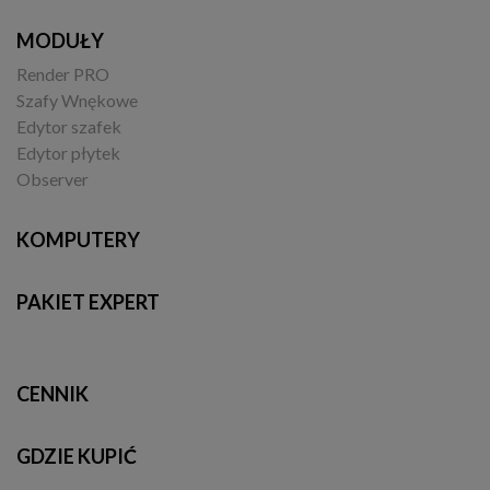
MODUŁY
Render PRO
Szafy Wnękowe
Edytor szafek
Edytor płytek
Observer
KOMPUTERY
PAKIET EXPERT
CENNIK
GDZIE KUPIĆ