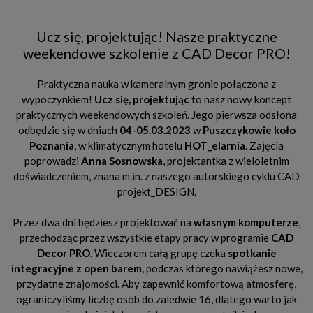
Ucz się, projektując! Nasze praktyczne
weekendowe szkolenie z CAD Decor PRO!
Praktyczna nauka w kameralnym gronie połączona z
wypoczynkiem!
Ucz się, projektując
to nasz nowy koncept
praktycznych weekendowych szkoleń. Jego pierwsza odsłona
odbędzie się w dniach
04-05.03.2023
w
Puszczykowie koło
Poznania
, w klimatycznym hotelu
HOT_elarnia
. Zajęcia
poprowadzi
Anna Sosnowska
, projektantka z wieloletnim
doświadczeniem, znana m.in. z naszego autorskiego cyklu CAD
projekt_DESIGN.
Przez dwa dni będziesz projektować na
własnym komputerze
,
przechodząc przez wszystkie etapy pracy w programie
CAD
Decor PRO
. Wieczorem całą grupę czeka
spotkanie
integracyjne z open barem
, podczas którego nawiążesz nowe,
przydatne znajomości. Aby zapewnić komfortową atmosferę,
ograniczyliśmy liczbę osób do zaledwie 16, dlatego warto jak