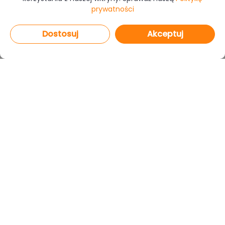
prywatności
Dostosuj
Akceptuj
PROGRAMY
CAD Decor PRO 4.X
CAD Decor 4.X
CAD Kuchnie 8.X
CAD Rozkrój 4.X
netDecor HOME
MODUŁY
Render PRO
Szafy Wnękowe