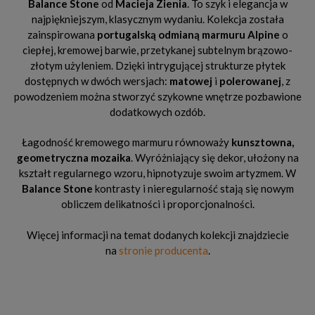
Balance Stone
od
Macieja Zienia
. To szyk i elegancja w
najpiękniejszym, klasycznym wydaniu. Kolekcja została
zainspirowana
portugalską odmianą marmuru Alpine
o
ciepłej, kremowej barwie, przetykanej subtelnym brązowo-
złotym użyleniem. Dzięki intrygującej strukturze płytek
dostępnych w dwóch wersjach:
matowej
i
polerowanej
, z
powodzeniem można stworzyć szykowne wnętrze pozbawione
dodatkowych ozdób.
Łagodność kremowego marmuru równoważy
kunsztowna,
geometryczna mozaika
. Wyróżniający się dekor, ułożony na
kształt regularnego wzoru, hipnotyzuje swoim artyzmem. W
Balance Stone
kontrasty i nieregularność stają się nowym
obliczem delikatności i proporcjonalności.
Więcej informacji na temat dodanych kolekcji znajdziecie
na
stronie producenta
.