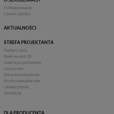
Dofinansowanie
Cennik szkoleń
AKTUALNOŚCI
STREFA PROJEKTANTA
Pobierz bazy
Bank modeli 3D
Galeria projektantów
Lista zmian
Filmy instruktażowe
Skróty klawiaturowe
Układy płytek
Instrukcje
DLA PRODUCENTA