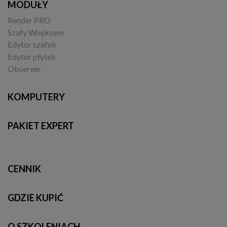
MODUŁY
Render PRO
Szafy Wnękowe
Edytor szafek
Edytor płytek
Observer
KOMPUTERY
PAKIET EXPERT
CENNIK
GDZIE KUPIĆ
O SZKOLENIACH