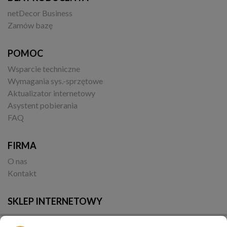
netDecor Business
Zamów bazę
POMOC
Wsparcie techniczne
Wymagania sys.-sprzętowe
Aktualizator internetowy
Asystent pobierania
FAQ
FIRMA
O nas
Kontakt
SKLEP INTERNETOWY