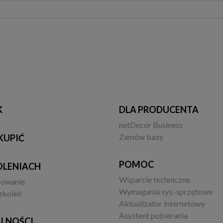
K
DLA PRODUCENTA
netDecor Business
Zamów bazę
KUPIĆ
POMOC
OLENIACH
Wsparcie techniczne
sowanie
Wymagania sys.-sprzętowe
zkoleń
Aktualizator internetowy
Asystent pobierania
LNOŚCI