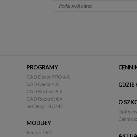
PROGRAMY
CENNI
CAD Decor PRO 4.X
CAD Decor 4.X
GDZIE 
CAD Kuchnie 8.X
CAD Rozkrój 4.X
O SZK
netDecor HOME
Dofinan
Cennik s
MODUŁY
Render PRO
AKTUA