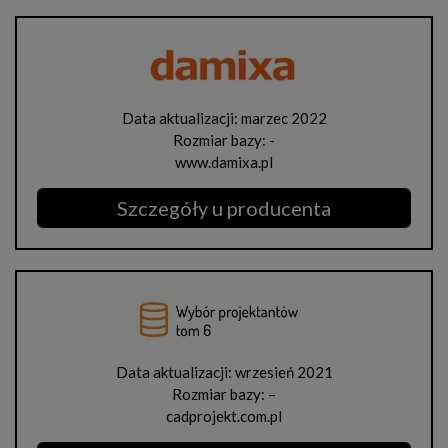
Data aktualizacji: marzec 2022
Rozmiar bazy: -
www.damixa.pl
Szczegóły u producenta
Data aktualizacji: wrzesień 2021
Rozmiar bazy: –
cadprojekt.com.pl