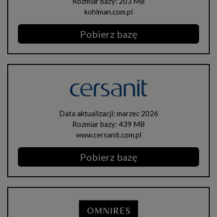
Rozmiar bazy: 203 MB
kohlman.com.pl
Pobierz bazę
Data aktualizacji: marzec 2026
Rozmiar bazy: 439 MB
www.cersanit.com.pl
Pobierz bazę