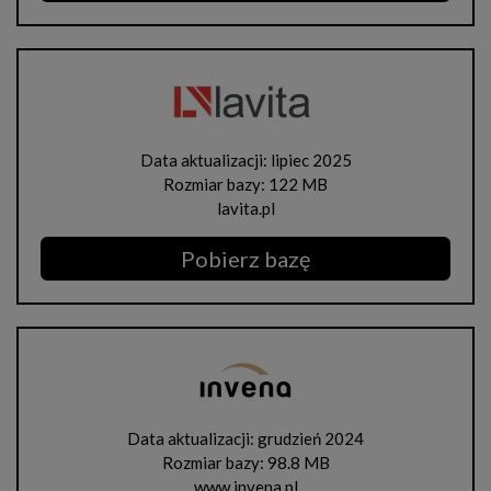
Data aktualizacji: lipiec 2025
Rozmiar bazy: 122 MB
lavita.pl
Pobierz bazę
Data aktualizacji: grudzień 2024
Rozmiar bazy: 98.8 MB
www.invena.pl