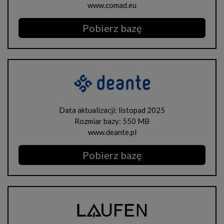
www.comad.eu
Pobierz bazę
Data aktualizacji: listopad 2025
Rozmiar bazy: 550 MB
www.deante.pl
Pobierz bazę