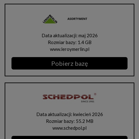
Data aktualizacji: maj 2026
Rozmiar bazy: 1.4 GB
www.leroymerlin.pl
Pobierz bazę
Data aktualizacji: kwiecień 2026
Rozmiar bazy: 55.2 MB
www.schedpol.pl