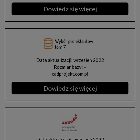
Dowiedz się więcej
Data aktualizacji: wrzesień 2022
Rozmiar bazy: –
cadprojekt.com.pl
Dowiedz się więcej
Data aktualizacji: wrzesień 2022