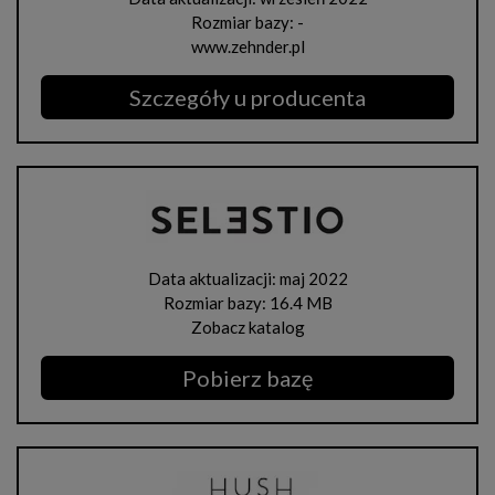
Rozmiar bazy: -
www.zehnder.pl
Szczegóły u producenta
Data aktualizacji: maj 2022
Rozmiar bazy: 16.4 MB
Zobacz katalog
Pobierz bazę