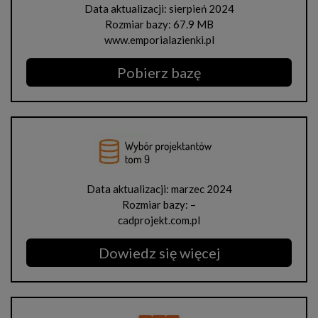
Data aktualizacji: sierpień 2024
Rozmiar bazy: 67.9 MB
www.emporialazienki.pl
Pobierz bazę
Data aktualizacji: marzec 2024
Rozmiar bazy: –
cadprojekt.com.pl
Dowiedz się więcej