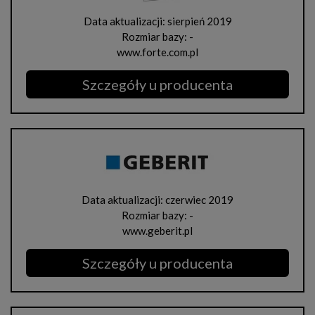
Data aktualizacji: sierpień 2019
Rozmiar bazy: -
www.forte.com.pl
Szczegóły u producenta
Data aktualizacji: czerwiec 2019
Rozmiar bazy: -
www.geberit.pl
Szczegóły u producenta