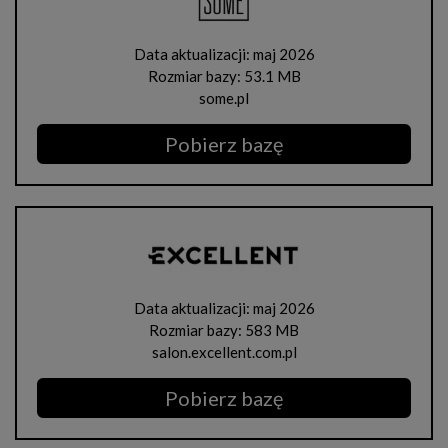
Data aktualizacji: maj 2026
Rozmiar bazy: 53.1 MB
some.pl
Pobierz bazę
Data aktualizacji: maj 2026
Rozmiar bazy: 583 MB
salon.excellent.com.pl
Pobierz bazę