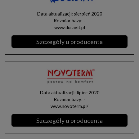
Data aktualizacji: sierpień 2020
Rozmiar bazy: -
www.duravit.pl
Szczegóły u producenta
Data aktualizacji: lipiec 2020
Rozmiar bazy: -
www.novoterm.pl/
Szczegóły u producenta