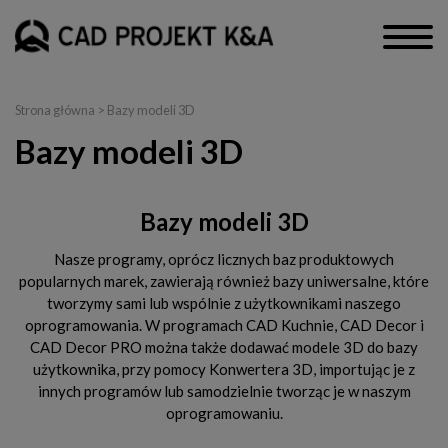
Strona główna
>
Bazy modeli 3D
Bazy modeli 3D
Bazy modeli 3D
Nasze programy, oprócz licznych baz produktowych
popularnych marek, zawierają również bazy uniwersalne, które
tworzymy sami lub wspólnie z użytkownikami naszego
oprogramowania. W programach CAD Kuchnie, CAD Decor i
CAD Decor PRO można także dodawać modele 3D do bazy
użytkownika, przy pomocy Konwertera 3D, importując je z
innych programów lub samodzielnie tworząc je w naszym
oprogramowaniu.