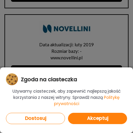
Data aktualizacji: luty 2019
Rozmiar bazy: -
www.novellini.pl
Szczegóły u producenta
Zgoda na ciasteczka
Używamy ciasteczek, aby zapewnić najlepszą jakość
korzystania z naszej witryny. Sprawdź naszą
Politykę
prywatności
Dostosuj
Akceptuj
Data aktualizacji: lipiec 2018
Rozmiar bazy: -
www.stella24.pl/