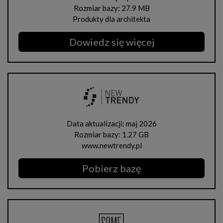
Rozmiar bazy: 27.9 MB
Produkty dla architekta
Dowiedz się więcej
Data aktualizacji: maj 2026
Rozmiar bazy: 1.27 GB
www.newtrendy.pl
Pobierz bazę