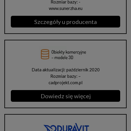
Rozmiar bazy: -
www.sunerzha.eu
Szczegóły u producenta
Data aktualizacji: październik 2020
Rozmiar bazy: –
cadprojekt.com.pl
Dowiedz się więcej