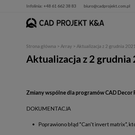
Infolinia: +48 61 662 38 83
biuro@cadprojekt.com.pl
Strona główna
> Array > Aktualizacja z 2 grudnia 202
Aktualizacja z 2 grudnia
CAD Decor PRO, CAD Decor oraz CAD Kuchn
Zmiany wspólne dla programów CAD Decor 
DOKUMENTACJA
Poprawiono błąd “Can’t invert matrix”, k