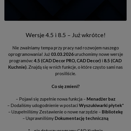
Wersje 4.5 i 8.5 – Już wkrótce!
Nie zwalniamy tempa przy pracy nad rozwojem naszego
oprogramowania! Już
03.03.2026
uruchomimy nowe wersje
programów:
4.5 (CAD Decor PRO, CAD Decor)
i
8.5 (CAD
Kuchnie)
. Znajdą się w nich funkcje, o które często sami nas
prosiliście.
Co się zmieni?
– Pojawi się zupełnie nowa funkcja –
Menadżer baz
– Dodaliśmy udogodnienie w postaci
Wyszukiwarki płytek
*
– Uzupełniliśmy Zestawienie o nowe narzędzie –
Bibliotekę
– Usprawniliśmy
Dokumentację techniczną
* – nie dotyczy programu CAD Kuchnie