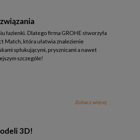
związania
u łazienki. Dlatego firma GROHE stworzyła
 Match, która ułatwia znalezienie
skami spłukującymi, prysznicami a nawet
iejszym szczególe!
Zobacz więcej
odeli 3D!