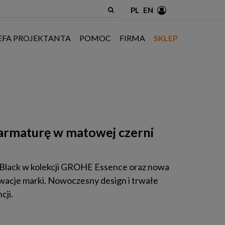
PL
EN
EFA PROJEKTANTA
POMOC
FIRMA
SKLEP
armaturę w matowej czerni
Black w kolekcji GROHE Essence oraz nowa
wacje marki. Nowoczesny design i trwałe
cji.