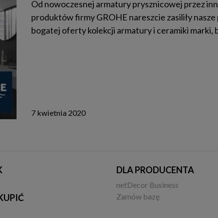
Od nowoczesnej armatury prysznicowej przez inn
produktów firmy GROHE nareszcie zasiliły nasze 
bogatej oferty kolekcji armatury i ceramiki marki,
7 kwietnia 2020
K
DLA PRODUCENTA
netDecor Business
Zamów bazę
KUPIĆ