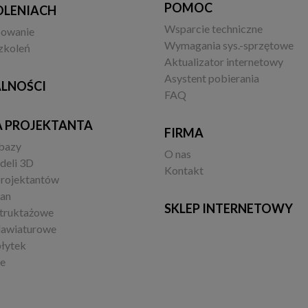
POMOC
OLENIACH
Wsparcie techniczne
sowanie
Wymagania sys.-sprzętowe
zkoleń
Aktualizator internetowy
Asystent pobierania
LNOŚCI
FAQ
A PROJEKTANTA
FIRMA
 bazy
O nas
deli 3D
Kontakt
projektantów
ian
SKLEP INTERNETOWY
struktażowe
lawiaturowe
łytek
je