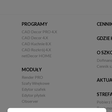
PROGRAMY
CENNI
CAD Decor PRO 4.X
CAD Decor 4.X
GDZIE 
CAD Kuchnie 8.X
CAD Rozkrój 4.X
O SZK
netDecor HOME
Dofinan
Cennik s
MODUŁY
Render PRO
AKTUA
Szafy Wnękowe
Edytor szafek
STREF
Edytor płytek
Observer
Pobierz
Bank mo