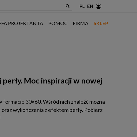
PL
EN
EFA PROJEKTANTA
POMOC
FIRMA
SKLEP
perły. Moc inspiracji w nowej
 w formacie 30×60. Wśród nich znaleźć można
 oraz wykończenia z efektem perły. Pobierz
!