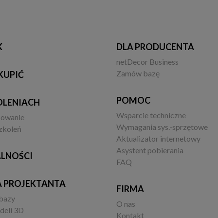
K
DLA PRODUCENTA
netDecor Business
Zamów bazę
KUPIĆ
POMOC
OLENIACH
Wsparcie techniczne
sowanie
Wymagania sys.-sprzętowe
zkoleń
Aktualizator internetowy
Asystent pobierania
LNOŚCI
FAQ
A PROJEKTANTA
FIRMA
 bazy
O nas
deli 3D
Kontakt