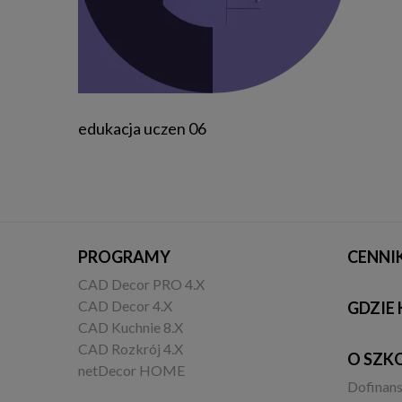
edukacja uczen 06
PROGRAMY
CENNI
CAD Decor PRO 4.X
CAD Decor 4.X
GDZIE 
CAD Kuchnie 8.X
CAD Rozkrój 4.X
O SZK
netDecor HOME
Dofinan