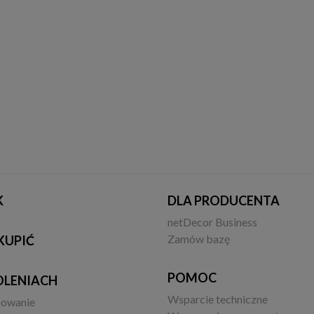
K
DLA PRODUCENTA
netDecor Business
Zamów bazę
KUPIĆ
POMOC
OLENIACH
Wsparcie techniczne
sowanie