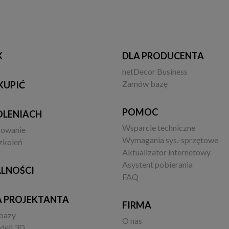
K
DLA PRODUCENTA
netDecor Business
Zamów bazę
KUPIĆ
POMOC
OLENIACH
Wsparcie techniczne
sowanie
Wymagania sys.-sprzętowe
zkoleń
Aktualizator internetowy
Asystent pobierania
LNOŚCI
FAQ
A PROJEKTANTA
FIRMA
 bazy
O nas
deli 3D