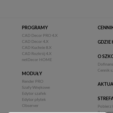
PROGRAMY
CENNI
CAD Decor PRO 4.X
CAD Decor 4.X
GDZIE 
CAD Kuchnie 8.X
CAD Rozkrój 4.X
O SZK
netDecor HOME
Dofinan
Cennik s
MODUŁY
Render PRO
AKTUA
Szafy Wnękowe
Edytor szafek
STREF
Edytor płytek
Observer
Pobierz
Bank mo