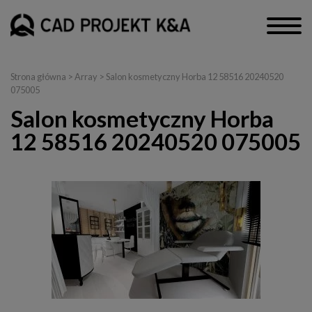
Strona główna
> Array > Salon kosmetyczny Horba 12 58516 20240520
075005
Salon kosmetyczny Horba
12 58516 20240520 075005