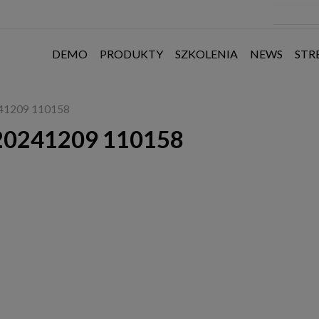
DEMO
PRODUKTY
SZKOLENIA
NEWS
STR
41209 110158
20241209 110158