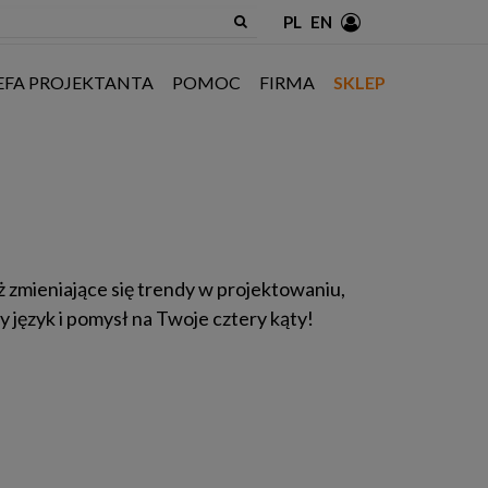
PL
EN
EFA PROJEKTANTA
POMOC
FIRMA
SKLEP
ąż zmieniające się trendy w projektowaniu,
y język i pomysł na Twoje cztery kąty!