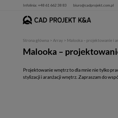
Infolinia: +48 61 662 38 83
biuro@cadprojekt.com.pl
Strona główna
> Array > Malooka – projektowanie i a
Malooka – projektowanie
Projektowanie wnętrz to dla mnie nie tylko pra
stylizacji i aranżacji wnętrz. Zapraszam do wsp