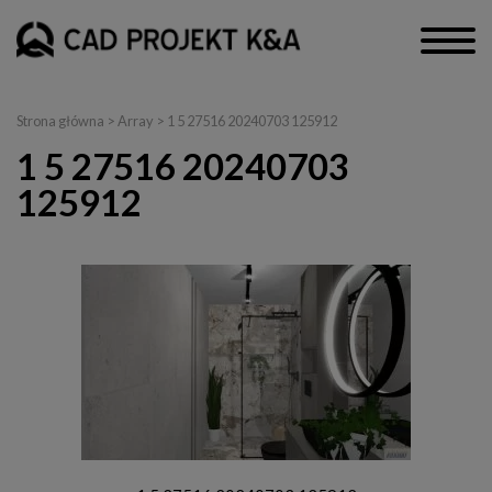
Strona główna
> Array > 1 5 27516 20240703 125912
1 5 27516 20240703
125912