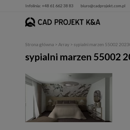
Infolinia: +48 61 662 38 83
biuro@cadprojekt.com.pl
Strona główna
> Array > sypialni marzen 55002 20
sypialni marzen 55002