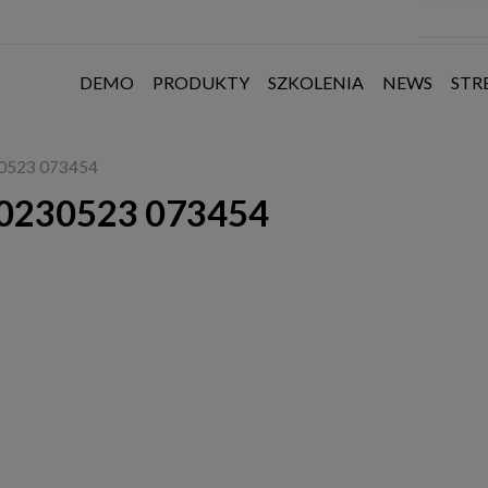
DEMO
PRODUKTY
SZKOLENIA
NEWS
STR
230523 073454
 20230523 073454