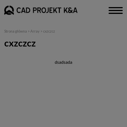
Strona główna
> Array > cxzczcz
cxzczcz
dsadsada