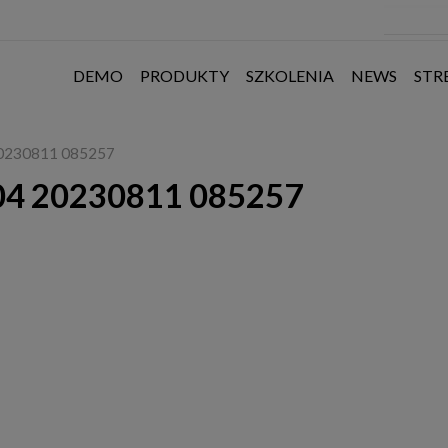
DEMO
PRODUKTY
SZKOLENIA
NEWS
STR
 20230811 085257
104 20230811 085257