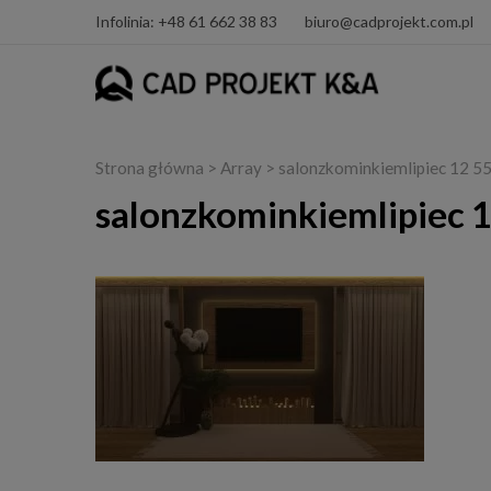
Infolinia: +48 61 662 38 83
biuro@cadprojekt.com.pl
Strona główna
> Array > salonzkominkiemlipiec 12
salonzkominkiemlipiec