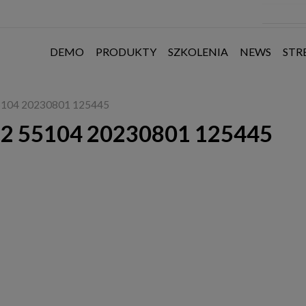
DEMO
PRODUKTY
SZKOLENIA
NEWS
STR
 55104 20230801 125445
 12 55104 20230801 125445