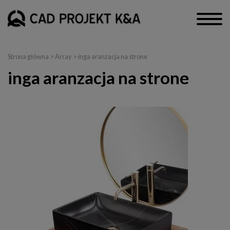
Strona główna
> Array > inga aranzacja na strone
inga aranzacja na strone