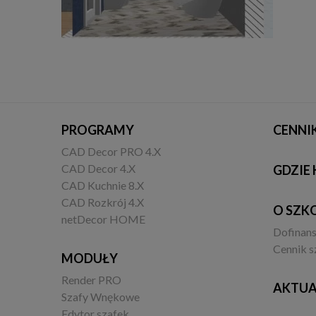
PROGRAMY
CENNI
CAD Decor PRO 4.X
CAD Decor 4.X
GDZIE 
CAD Kuchnie 8.X
CAD Rozkrój 4.X
O SZK
netDecor HOME
Dofinan
Cennik s
MODUŁY
Render PRO
AKTUA
Szafy Wnękowe
Edytor szafek