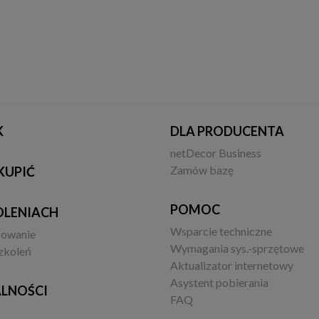
K
DLA PRODUCENTA
netDecor Business
Zamów bazę
KUPIĆ
POMOC
OLENIACH
Wsparcie techniczne
sowanie
Wymagania sys.-sprzętowe
zkoleń
Aktualizator internetowy
Asystent pobierania
LNOŚCI
FAQ