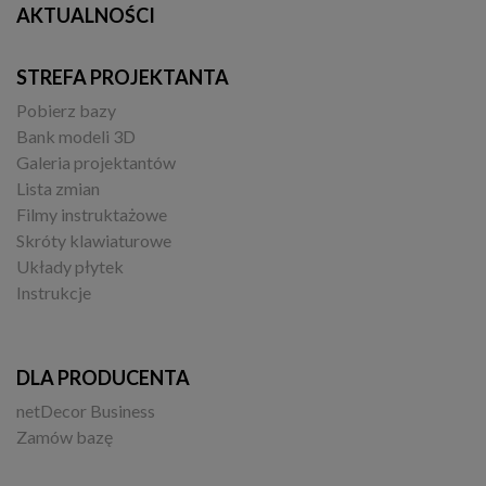
AKTUALNOŚCI
STREFA PROJEKTANTA
Pobierz bazy
Bank modeli 3D
Galeria projektantów
Lista zmian
Filmy instruktażowe
Skróty klawiaturowe
Układy płytek
Instrukcje
DLA PRODUCENTA
netDecor Business
Zamów bazę