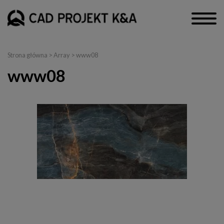
Strona główna
> Array > www08
www08