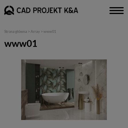
Strona główna
> Array > www01
www01