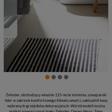
Zehnder, obchodzący właśnie 125-lecie istnienia, szwajcarski
lider w zakresie komfortowego klimatu wnętrz, uaktualnił bazę
wybranych grzejników dekoracyjnych. Wśród modeli można
znaleźć nowości spod znaku Zehnder: Deseo Verso, Zeno,