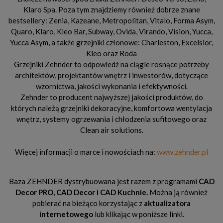
Klaro Spa. Poza tym znajdziemy również dobrze znane
bestsellery: Zenia, Kazeane, Metropolitan, Vitalo, Forma Asym,
Quaro, Klaro, Kleo Bar, Subway, Ovida, Virando, Vision, Yucca,
Yucca Asym, a także grzejniki członowe: Charleston, Excelsior,
Kleo oraz Roda
Grzejniki Zehnder to odpowiedź na ciągle rosnące potrzeby
architektów, projektantów wnętrz i inwestorów, dotyczące
wzornictwa, jakości wykonania i efektywności.
Zehnder to producent najwyższej jakości produktów, do
których należą grzejniki dekoracyjne, komfortowa wentylacja
wnętrz, systemy ogrzewania i chłodzenia sufitowego oraz
Clean air solutions.
Więcej informacji o marce i nowościach na:
www.zehnder.pl
Baza ZEHNDER dystrybuowana jest razem z programami
CAD
Decor PRO, CAD Decor
i CAD Kuchnie.
Można ją również
pobierać na bieżąco korzystając z
aktualizatora
internetowego
lub klikając w poniższe linki.