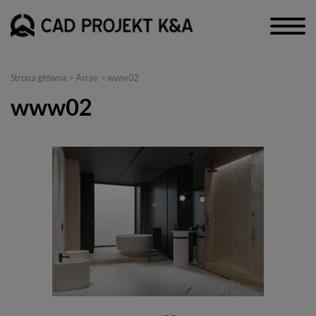
Strona główna
> Array > www02
www02