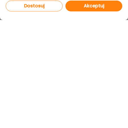
Dostosuj
Akceptuj
PROGRAMY
CAD Decor PRO 4.X
CAD Decor 4.X
CAD Kuchnie 8.X
CAD Rozkrój 4.X
netDecor HOME
MODUŁY
Render PRO
Szafy Wnękowe
Edytor szafek
Edytor płytek