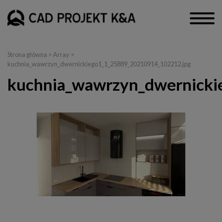
Strona główna
> Array >
kuchnia_wawrzyn_dwernickiego1_1_25889_20210914_102212.jpg
kuchnia_wawrzyn_dwernicki