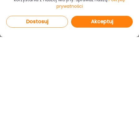
prywatności
Dostosuj
Akceptuj
PROGRAMY
CAD Decor PRO 4.X
CAD Decor 4.X
CAD Kuchnie 8.X
CAD Rozkrój 4.X
netDecor HOME
MODUŁY
Render PRO
Szafy Wnękowe