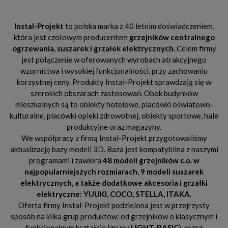
Instal-Projekt
to polska marka z 40 letnim doświadczeniem,
która jest czołowym producentem
grzejników centralnego
ogrzewania, suszarek i grzałek elektrycznych.
Celem firmy
jest połączenie w oferowanych wyrobach atrakcyjnego
wzornictwa i wysokiej funkcjonalności, przy zachowaniu
korzystnej ceny. Produkty Instal-Projekt sprawdzają się w
szerokich obszarach zastosowań. Obok budynków
mieszkalnych są to obiekty hotelowe, placówki oświatowo-
kulturalne, placówki opieki zdrowotnej, obiekty sportowe, hale
produkcyjne oraz magazyny.
We współpracy z firmą Instal-Projekt przygotowaliśmy
aktualizację bazy modeli 3D. Baza jest kompatybilna z naszymi
programami i zawiera
48 modeli grzejników c.o. w
najpopularniejszych rozmiarach, 9 modeli suszarek
elektrycznych, a także dodatkowe akcesoria i grzałki
elektryczne: YUUKI, COCO, STELLA, ITAKA.
Oferta firmy Instal-Projekt podzielona jest w przejrzysty
sposób na kilka grup produktów: od grzejników o klasycznym i
funkcjonalnym kształcie (grupy
LIGHT, BASIC
), przez