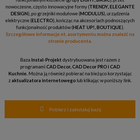
nowoczesne, często innowacyjne formy (
TRENDY, ELEGANTE
DESIGN
), po grzejniki modułowe (
MODULUS
), urządzenia
elektryczne (
ELECTRO
), kończąc na akcesoriach podnoszących
funkcjonalność produktów (
HEAT UP!, BOUTIQUE
).
Szczegółowe informacje nt. asortymentu można znaleźć na
stronie producenta.
Baza
Instal-Projekt
dystrybuowana jest razem z
programami
CAD Decor,
CAD Decor PRO
i CAD
Kuchnie.
Można ją również pobierać na bieżąco korzystając
z
aktualizatora internetowego
lub klikając w poniższy link.
Pobierz i zainstaluj bazę