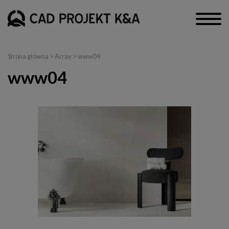
Strona główna
> Array > www04
www04