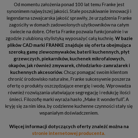
Od momentu założenia ponad 100 lat temu Franke jest
synonimem najwyższej jakości. Stałe poszukiwanie innowacji i
legendarna szwajcarska jakość sprawiły, że urządzenia Franke
zagościły w domach zadowolonych użytkowników na całym
świecie na dobre. Oferta Franke pozwala funkcjonalnie i w
zgodzie z ulubioną stylistyką wyposażyć całą kuchnię.
W bazie
plików CAD marki FRANKE znajduje się oferta obejmująca
szeroką gamę zlewozmywaków, baterii kuchennych, płyt
grzewczych, piekarników, kuchenek mikrofalowych,
okapów, jak również zmywarek, chłodziarko-zamrażarek i
kuchennych akcesoriów.
Chcąc pomagać swoim klientom
chronić środowisko naturalne, Franke sukcesywnie poszerza
ofertę o produkty oszczędzające energię i wodę. Wprowadza
również rozwiązania ułatwiające segregację i redukcję ilości
śmieci. Filozofię marki wyraża hasło „Make it wonderfull”. A
kryję się za nim idea, by codzienne kuchenne czynności stały się
wspaniałym doświadczeniem.
Więcej informacji dotyczących oferty znaleźć można na
stronie internetowej producenta.