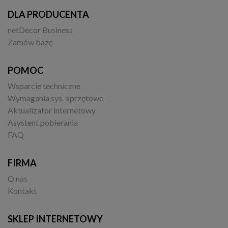
DLA PRODUCENTA
netDecor Business
Zamów bazę
POMOC
Wsparcie techniczne
Wymagania sys.-sprzętowe
Aktualizator internetowy
Asystent pobierania
FAQ
FIRMA
O nas
Kontakt
SKLEP INTERNETOWY