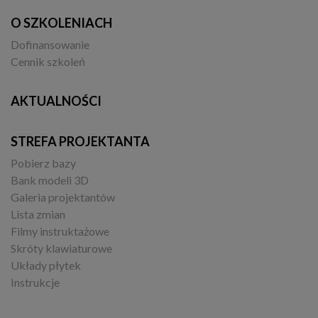
O SZKOLENIACH
Dofinansowanie
Cennik szkoleń
AKTUALNOŚCI
STREFA PROJEKTANTA
Pobierz bazy
Bank modeli 3D
Galeria projektantów
Lista zmian
Filmy instruktażowe
Skróty klawiaturowe
Układy płytek
Instrukcje