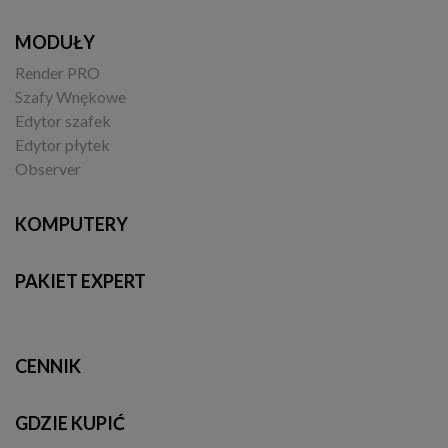
MODUŁY
Render PRO
Szafy Wnękowe
Edytor szafek
Edytor płytek
Observer
KOMPUTERY
PAKIET EXPERT
CENNIK
GDZIE KUPIĆ