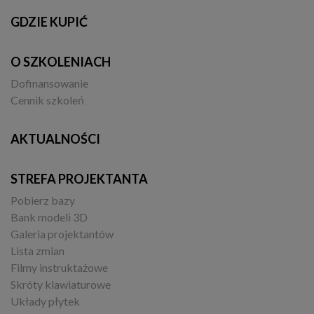
GDZIE KUPIĆ
O SZKOLENIACH
Dofinansowanie
Cennik szkoleń
AKTUALNOŚCI
STREFA PROJEKTANTA
Pobierz bazy
Bank modeli 3D
Galeria projektantów
Lista zmian
Filmy instruktażowe
Skróty klawiaturowe
Układy płytek