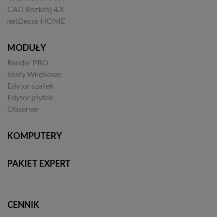
CAD Rozkrój 4.X
netDecor HOME
MODUŁY
Render PRO
Szafy Wnękowe
Edytor szafek
Edytor płytek
Observer
KOMPUTERY
PAKIET EXPERT
CENNIK