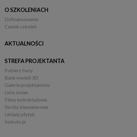
O SZKOLENIACH
Dofinansowanie
Cennik szkoleń
AKTUALNOŚCI
STREFA PROJEKTANTA
Pobierz bazy
Bank modeli 3D
Galeria projektantów
Lista zmian
Filmy instruktażowe
Skróty klawiaturowe
Układy płytek
Instrukcje