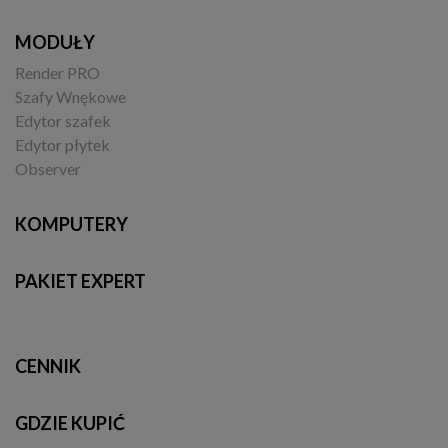
MODUŁY
Render PRO
Szafy Wnękowe
Edytor szafek
Edytor płytek
Observer
KOMPUTERY
PAKIET EXPERT
CENNIK
GDZIE KUPIĆ