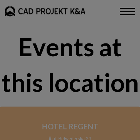
Events at
this location
HOTEL REGENT
ul. Belwederska 23