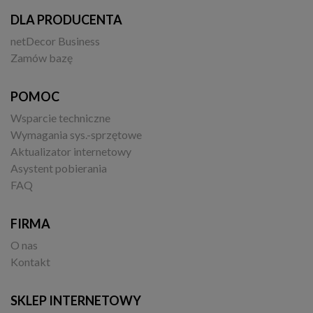
DLA PRODUCENTA
netDecor Business
Zamów bazę
POMOC
Wsparcie techniczne
Wymagania sys.-sprzętowe
Aktualizator internetowy
Asystent pobierania
FAQ
FIRMA
O nas
Kontakt
SKLEP INTERNETOWY