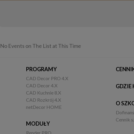
No Events on The List at This Time
PROGRAMY
CENNI
CAD Decor PRO 4.X
CAD Decor 4.X
GDZIE 
CAD Kuchnie 8.X
CAD Rozkrój 4.X
O SZK
netDecor HOME
Dofinan
Cennik s
MODUŁY
Render PRO