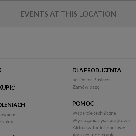
EVENTS AT THIS LOCATION
K
DLA PRODUCENTA
netDecor Business
Zamów bazę
KUPIĆ
POMOC
OLENIACH
Wsparcie techniczne
sowanie
Wymagania sys.-sprzętowe
zkoleń
Aktualizator internetowy
Asystent pobierania