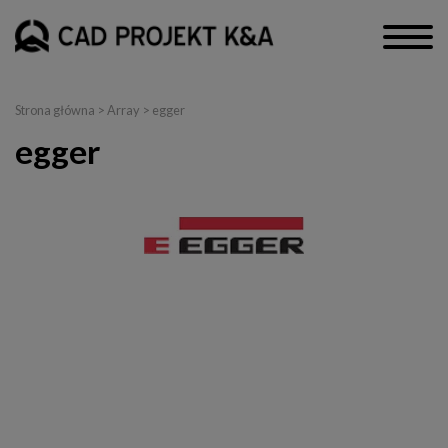
Strona główna
> Array > egger
egger