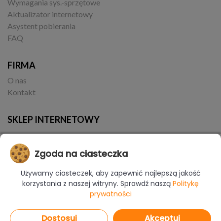
Wymagania sys.-sprzętowe
Aktualizator internetowy
Asystent pobierania
FAQ
FIRMA
O nas
Kontakt
SKLEP INTERNETOWY
Zgoda na ciasteczka
Używamy ciasteczek, aby zapewnić najlepszą jakość
korzystania z naszej witryny. Sprawdź naszą
Politykę
prywatności
© Copyright 2017-2026 CAD Projekt K&A | Realizacja:
Borbis Media
Dostosuj
Akceptuj