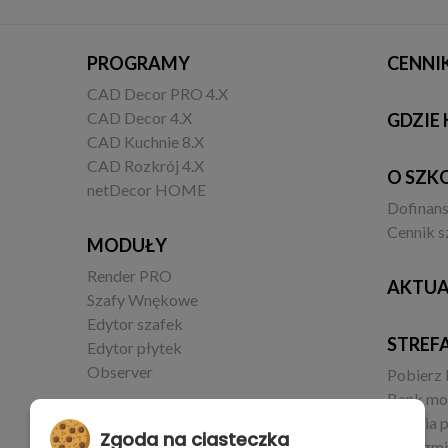
PROGRAMY
CENNI
CAD Decor PRO 4.X
CAD Decor 4.X
GDZIE 
CAD Kuchnie 8.X
CAD Rozkrój 4.X
O SZK
netDecor HOME
Dofinan
Cennik s
MODUŁY
Render PRO
AKTUA
Szafy Wnękowe
Edytor szafek
STREF
Edytor płytek
Observer
Pobierz
Bank mo
Galeria 
KOMPUTERY
Zgoda na ciasteczka
Lista zm