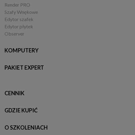
Render PRO
Szafy Wnękowe
Edytor szafek
Edytor płytek
Observer
KOMPUTERY
PAKIET EXPERT
CENNIK
GDZIE KUPIĆ
O SZKOLENIACH