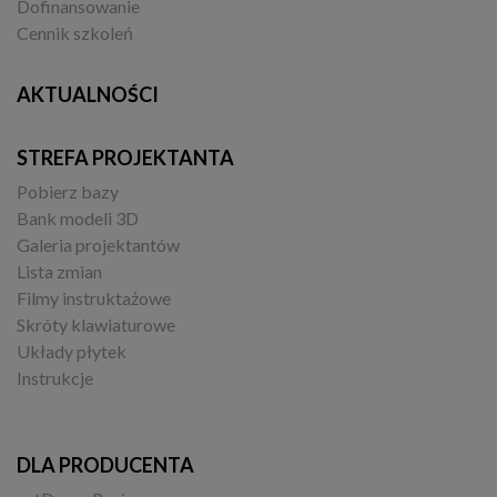
Dofinansowanie
Cennik szkoleń
AKTUALNOŚCI
STREFA PROJEKTANTA
Pobierz bazy
Bank modeli 3D
Galeria projektantów
Lista zmian
Filmy instruktażowe
Skróty klawiaturowe
Układy płytek
Instrukcje
DLA PRODUCENTA