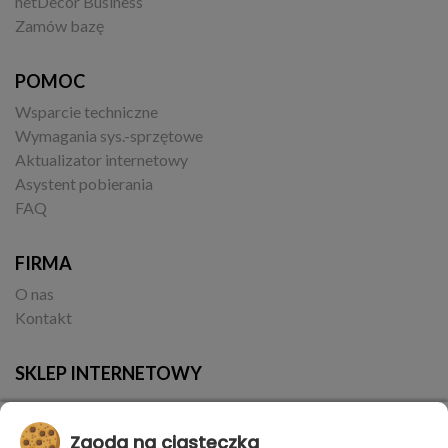
netDecor Business
Zamów bazę
POMOC
Wsparcie techniczne
Wymagania sys.-sprzętowe
Aktualizator internetowy
Asystent pobierania
FAQ
FIRMA
O nas
Kontakt
SKLEP INTERNETOWY
Zgoda na ciasteczka