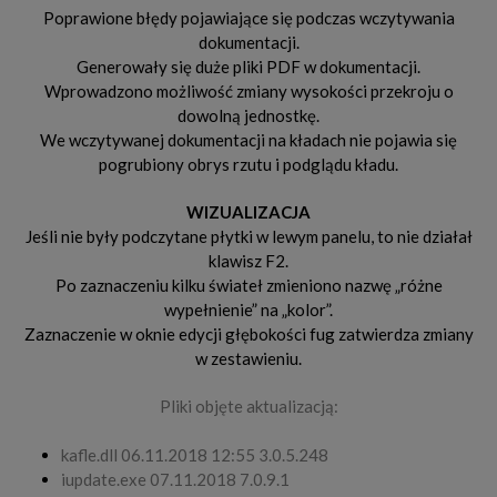
Poprawione błędy pojawiające się podczas wczytywania
dokumentacji.
Generowały się duże pliki PDF w dokumentacji.
Wprowadzono możliwość zmiany wysokości przekroju o
dowolną jednostkę.
We wczytywanej dokumentacji na kładach nie pojawia się
pogrubiony obrys rzutu i podglądu kładu.
WIZUALIZACJA
Jeśli nie były podczytane płytki w lewym panelu, to nie działał
klawisz F2.
Po zaznaczeniu kilku świateł zmieniono nazwę „różne
wypełnienie” na „kolor”.
Zaznaczenie w oknie edycji głębokości fug zatwierdza zmiany
w zestawieniu.
Pliki objęte aktualizacją:
kafle.dll 06.11.2018 12:55 3.0.5.248
iupdate.exe 07.11.2018 7.0.9.1