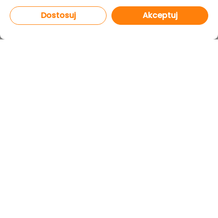
Dostosuj
Akceptuj
PROGRAMY
CAD Decor PRO 4.X
CAD Decor 4.X
CAD Kuchnie 8.X
CAD Rozkrój 4.X
netDecor HOME
MODUŁY
Render PRO
Szafy Wnękowe
Edytor szafek