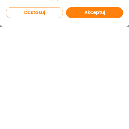
Dostosuj
Akceptuj
PROGRAMY
CAD Decor PRO 4.X
CAD Decor 4.X
CAD Kuchnie 8.X
CAD Rozkrój 4.X
netDecor HOME
MODUŁY
Render PRO
Szafy Wnękowe
Edytor szafek