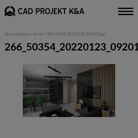
Strona główna
> Array > 266_50354_20220123_092012.jpg
266_50354_20220123_09201