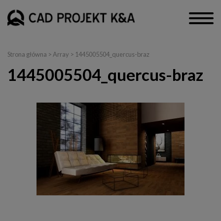
Strona główna
> Array > 1445005504_quercus-braz
1445005504_quercus-braz